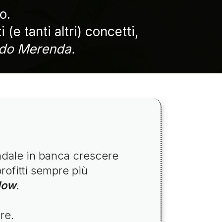
o.
e tanti altri) concetti,
do Merenda.
iendale in banca crescere
rofitti sempre più
low
.
re.