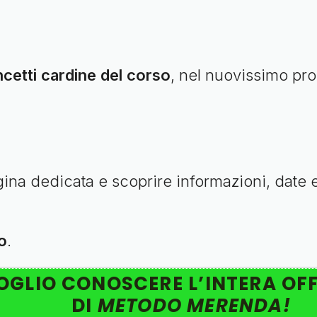
cetti cardine del corso
, nel nuovissimo pr
agina dedicata e scoprire informazioni, date
o
.
GLIO CONOSCERE L’INTERA OF
DI
METODO MERENDA!