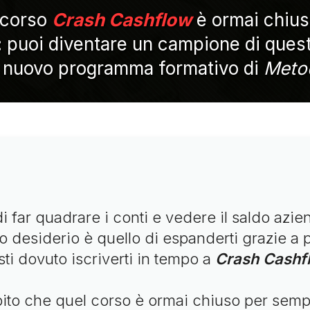
l corso
Crash Cashflow
è ormai chius
puoi diventare un campione di questi (
il nuovo programma formativo di
Meto
 di far quadrare i conti e vedere il saldo az
 desiderio è quello di espanderti grazie a p
sti dovuto iscriverti in tempo a
Crash Cashf
apito che quel corso è ormai chiuso per semp