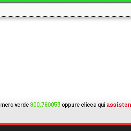
assiste
numero verde
800.790053
oppure
clicca qui