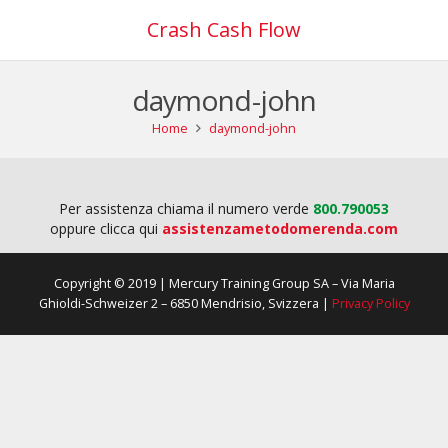
Crash Cash Flow
daymond-john
Home
daymond-john
Per assistenza chiama il numero verde
800.790053
oppure clicca qui
assistenzametodomerenda.com
Copyright © 2019 | Mercury Training Group SA – Via Maria
Ghioldi-Schweizer 2 – 6850 Mendrisio, Svizzera |
Privacy Policy